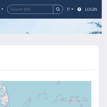
a
IT
LOGIN