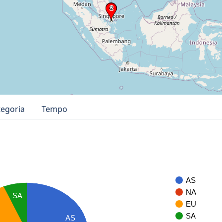
tegoria
Tempo
AS
NA
SA
EU
SA
AS