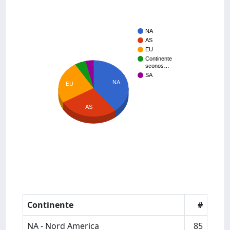
NA
AS
EU
Continente
sconos…
SA
NA
EU
AS
Continente
#
NA - Nord America
85