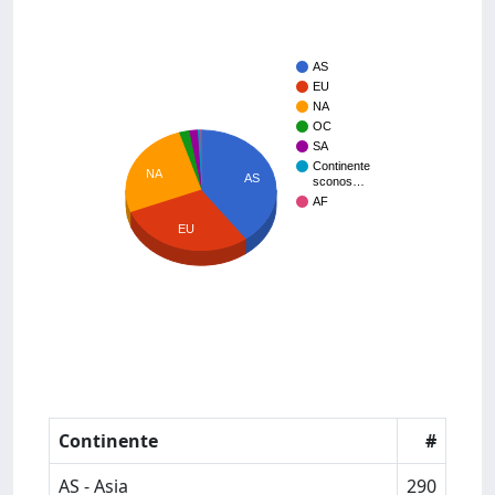
AS
EU
NA
OC
SA
Continente
NA
AS
sconos…
AF
EU
Continente
#
AS - Asia
290