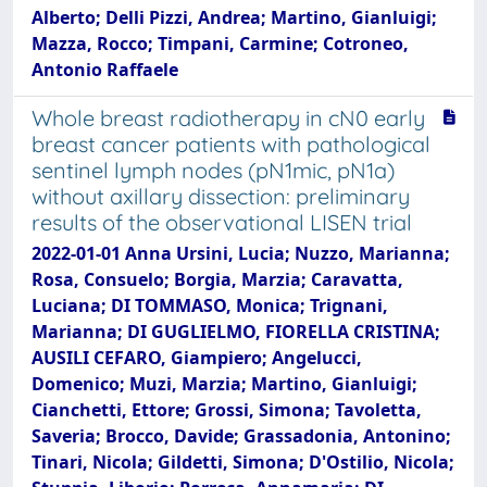
Alberto; Delli Pizzi, Andrea; Martino, Gianluigi;
Mazza, Rocco; Timpani, Carmine; Cotroneo,
Antonio Raffaele
Whole breast radiotherapy in cN0 early
breast cancer patients with pathological
sentinel lymph nodes (pN1mic, pN1a)
without axillary dissection: preliminary
results of the observational LISEN trial
2022-01-01 Anna Ursini, Lucia; Nuzzo, Marianna;
Rosa, Consuelo; Borgia, Marzia; Caravatta,
Luciana; DI TOMMASO, Monica; Trignani,
Marianna; DI GUGLIELMO, FIORELLA CRISTINA;
AUSILI CEFARO, Giampiero; Angelucci,
Domenico; Muzi, Marzia; Martino, Gianluigi;
Cianchetti, Ettore; Grossi, Simona; Tavoletta,
Saveria; Brocco, Davide; Grassadonia, Antonino;
Tinari, Nicola; Gildetti, Simona; D'Ostilio, Nicola;