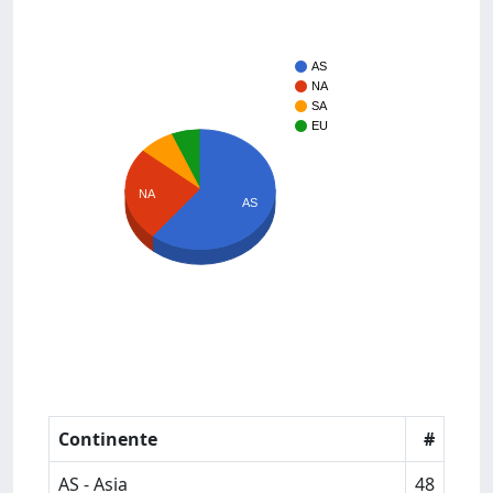
AS
NA
SA
EU
NA
AS
Continente
#
AS - Asia
48