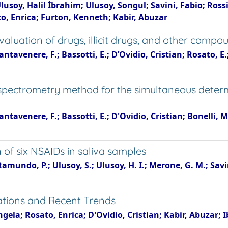
 Ulusoy, Halil İbrahim; Ulusoy, Songul; Savini, Fabio; Ro
ato, Enrica; Furton, Kenneth; Kabir, Abuzar
uation of drugs, illicit drugs, and other compou
ntavenere, F.; Bassotti, E.; D’Ovidio, Cristian; Rosato, E.;
ectrometry method for the simultaneous determi
antavenere, F.; Bassotti, E.; D'Ovidio, Cristian; Bonelli, M
of six NSAIDs in saliva samples
Ramundo, P.; Ulusoy, S.; Ulusoy, H. I.; Merone, G. M.; Savin
ications and Recent Trends
la; Rosato, Enrica; D'Ovidio, Cristian; Kabir, Abuzar; Ibr