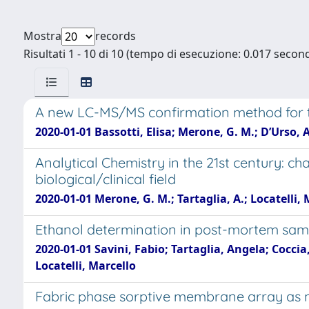
Mostra
records
Risultati 1 - 10 di 10 (tempo di esecuzione: 0.017 second
A new LC-MS/MS confirmation method for the 
2020-01-01 Bassotti, Elisa; Merone, G. M.; D’Urso, A
Analytical Chemistry in the 21st century: ch
biological/clinical field
2020-01-01 Merone, G. M.; Tartaglia, A.; Locatelli, M
Ethanol determination in post-mortem samp
2020-01-01 Savini, Fabio; Tartaglia, Angela; Cocci
Locatelli, Marcello
Fabric phase sorptive membrane array as n