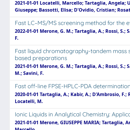
2021-01-01 Locatelli, Marcello; Tartaglia, Angela;
Giuseppe; Bassotti, Elisa; D'Ovidio, Cristian; Ros
Fast LC–MS/MS screening method for the eval
2022-01-01 Merone, G. M.; Tartaglia, A.; Rossi, S.; Sa
F.
Fast liquid chromatography-tandem mass sp
based preparations
2021-01-01 Merone, G. M.; Tartaglia, A.; Rossi, S.; S
M.; Savini, F.
Fast off-line FPSE-HPLC-PDA determination 
2020-01-01 Tartaglia, A.; Kabir, A.; D'Ambrosio, F.; 
Locatelli, M.
Ionic Liquids in Analytical Chemistry: Appl
2021-01-01 Merone, GIUSEPPE MARIA; Tartaglia, Ange
Marcello