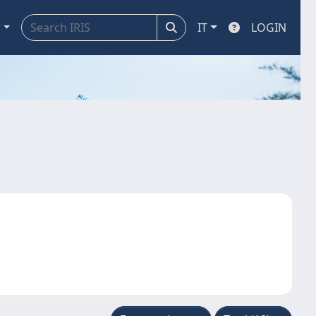
a
IT
LOGIN