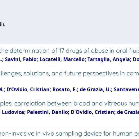
i).
determination of 17 drugs of abuse in oral fluid
.; Savini, Fabio; Locatelli, Marcello; Tartaglia, Angela; D
allenges, solutions, and future perspectives in co
.; D’Ovidio, Cristian; Rosato, E.; de Grazia, U.; Santavenere
les: correlation between blood and vitreous hu
a, Ludovica; Palestini, Danilo; D'Ovidio, Cristian; de Gra
on-invasive in vivo sampling device for human 