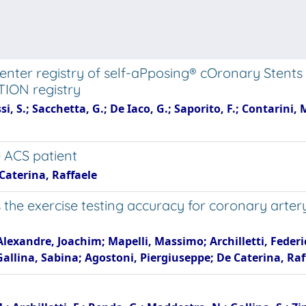
-center registry of self-aPposing® cOronary Stent
TION registry
ssi, S.; Sacchetta, G.; De Iaco, G.; Saporito, F.; Contarini, 
 ACS patient
 Caterina, Raffaele
the exercise testing accuracy for coronary arter
lexandre, Joachim; Mapelli, Massimo; Archilletti, Federi
allina, Sabina; Agostoni, Piergiuseppe; De Caterina, Ra