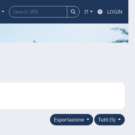
a
IT
LOGIN
Esportazione
Tutti (5)