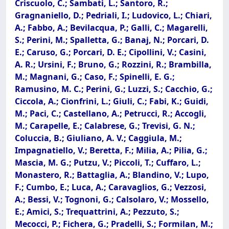
Criscuolo, C.; Sambati, L.; Santoro, R.;
Gragnaniello, D.; Pedriali, I.; Ludovico, L.; Chiari,
A.; Fabbo, A.; Bevilacqua, P.; Galli, C.; Magarelli,
S.; Perini, M.; Spalletta, G.; Banaj, N.; Porcari, D.
E.; Caruso, G.; Porcari, D. E.; Cipollini, V.; Casini,
A. R.; Ursini, F.; Bruno, G.; Rozzini, R.; Brambilla,
M.; Magnani, G.; Caso, F.; Spinelli, E. G.;
Ramusino, M. C.; Perini, G.; Luzzi, S.; Cacchio, G.;
Ciccola, A.; Cionfrini, L.; Giuli, C.; Fabi, K.; Guidi,
M.; Paci, C.; Castellano, A.; Petrucci, R.; Accogli,
M.; Carapelle, E.; Calabrese, G.; Trevisi, G. N.;
Coluccia, B.; Giuliano, A. V.; Caggiula, M.;
Impagnatiello, V.; Beretta, F.; Milia, A.; Pilia, G.;
Mascia, M. G.; Putzu, V.; Piccoli, T.; Cuffaro, L.;
Monastero, R.; Battaglia, A.; Blandino, V.; Lupo,
F.; Cumbo, E.; Luca, A.; Caravaglios, G.; Vezzosi,
A.; Bessi, V.; Tognoni, G.; Calsolaro, V.; Mossello,
E.; Amici, S.; Trequattrini, A.; Pezzuto, S.;
Mecocci, P.; Fichera, G.; Pradelli, S.; Formilan, M.;