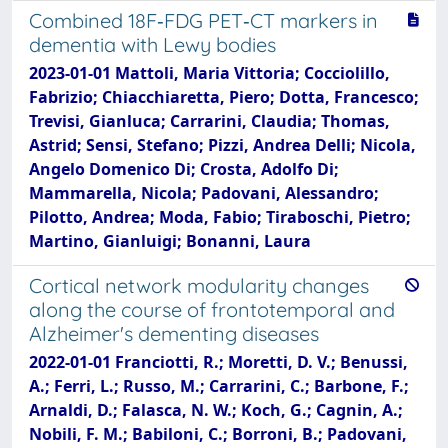
Combined 18F‐FDG PET‐CT markers in
dementia with Lewy bodies
2023-01-01 Mattoli, Maria Vittoria; Cocciolillo,
Fabrizio; Chiacchiaretta, Piero; Dotta, Francesco;
Trevisi, Gianluca; Carrarini, Claudia; Thomas,
Astrid; Sensi, Stefano; Pizzi, Andrea Delli; Nicola,
Angelo Domenico Di; Crosta, Adolfo Di;
Mammarella, Nicola; Padovani, Alessandro;
Pilotto, Andrea; Moda, Fabio; Tiraboschi, Pietro;
Martino, Gianluigi; Bonanni, Laura
Cortical network modularity changes
along the course of frontotemporal and
Alzheimer's dementing diseases
2022-01-01 Franciotti, R.; Moretti, D. V.; Benussi,
A.; Ferri, L.; Russo, M.; Carrarini, C.; Barbone, F.;
Arnaldi, D.; Falasca, N. W.; Koch, G.; Cagnin, A.;
Nobili, F. M.; Babiloni, C.; Borroni, B.; Padovani,