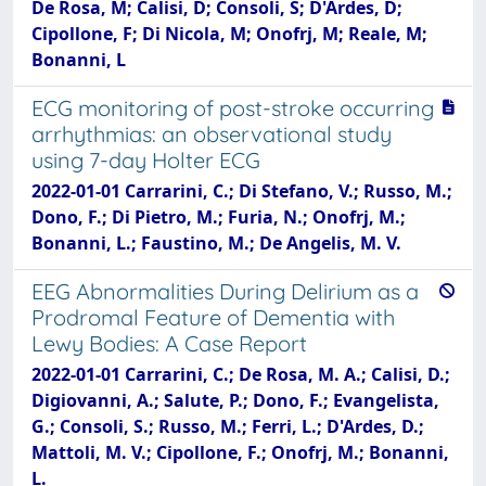
De Rosa, M; Calisi, D; Consoli, S; D'Ardes, D;
Cipollone, F; Di Nicola, M; Onofrj, M; Reale, M;
Bonanni, L
ECG monitoring of post-stroke occurring
arrhythmias: an observational study
using 7-day Holter ECG
2022-01-01 Carrarini, C.; Di Stefano, V.; Russo, M.;
Dono, F.; Di Pietro, M.; Furia, N.; Onofrj, M.;
Bonanni, L.; Faustino, M.; De Angelis, M. V.
EEG Abnormalities During Delirium as a
Prodromal Feature of Dementia with
Lewy Bodies: A Case Report
2022-01-01 Carrarini, C.; De Rosa, M. A.; Calisi, D.;
Digiovanni, A.; Salute, P.; Dono, F.; Evangelista,
G.; Consoli, S.; Russo, M.; Ferri, L.; D'Ardes, D.;
Mattoli, M. V.; Cipollone, F.; Onofrj, M.; Bonanni,
L.