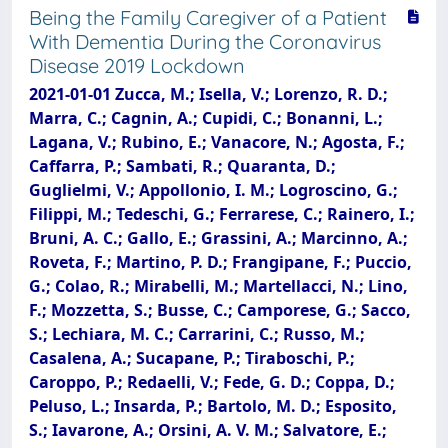
Being the Family Caregiver of a Patient
With Dementia During the Coronavirus
Disease 2019 Lockdown
2021-01-01 Zucca, M.; Isella, V.; Lorenzo, R. D.;
Marra, C.; Cagnin, A.; Cupidi, C.; Bonanni, L.;
Lagana, V.; Rubino, E.; Vanacore, N.; Agosta, F.;
Caffarra, P.; Sambati, R.; Quaranta, D.;
Guglielmi, V.; Appollonio, I. M.; Logroscino, G.;
Filippi, M.; Tedeschi, G.; Ferrarese, C.; Rainero, I.;
Bruni, A. C.; Gallo, E.; Grassini, A.; Marcinno, A.;
Roveta, F.; Martino, P. D.; Frangipane, F.; Puccio,
G.; Colao, R.; Mirabelli, M.; Martellacci, N.; Lino,
F.; Mozzetta, S.; Busse, C.; Camporese, G.; Sacco,
S.; Lechiara, M. C.; Carrarini, C.; Russo, M.;
Casalena, A.; Sucapane, P.; Tiraboschi, P.;
Caroppo, P.; Redaelli, V.; Fede, G. D.; Coppa, D.;
Peluso, L.; Insarda, P.; Bartolo, M. D.; Esposito,
S.; Iavarone, A.; Orsini, A. V. M.; Salvatore, E.;