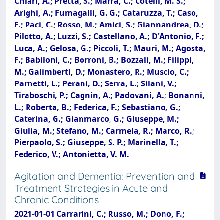
Chiari, A.; Pretta, S.; Marra, C.; Cotelli, M. S.;
Arighi, A.; Fumagalli, G. G.; Cataruzza, T.; Caso,
F.; Paci, C.; Rosso, M.; Amici, S.; Giannandrea, D.;
Pilotto, A.; Luzzi, S.; Castellano, A.; D'Antonio, F.;
Luca, A.; Gelosa, G.; Piccoli, T.; Mauri, M.; Agosta,
F.; Babiloni, C.; Borroni, B.; Bozzali, M.; Filippi,
M.; Galimberti, D.; Monastero, R.; Muscio, C.;
Parnetti, L.; Perani, D.; Serra, L.; Silani, V.;
Tiraboschi, P.; Cagnin, A.; Padovani, A.; Bonanni,
L.; Roberta, B.; Federica, F.; Sebastiano, G.;
Caterina, G.; Gianmarco, G.; Giuseppe, M.;
Giulia, M.; Stefano, M.; Carmela, R.; Marco, R.;
Pierpaolo, S.; Giuseppe, S. P.; Marinella, T.;
Federico, V.; Antonietta, V. M.
Agitation and Dementia: Prevention and
Treatment Strategies in Acute and
Chronic Conditions
2021-01-01 Carrarini, C.; Russo, M.; Dono, F.;