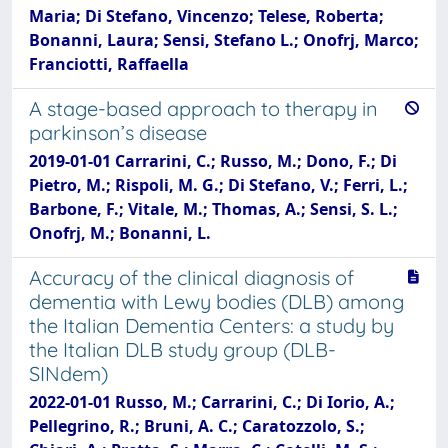
Maria; Di Stefano, Vincenzo; Telese, Roberta;
Bonanni, Laura; Sensi, Stefano L.; Onofrj, Marco;
Franciotti, Raffaella
A stage-based approach to therapy in
parkinson’s disease
2019-01-01 Carrarini, C.; Russo, M.; Dono, F.; Di
Pietro, M.; Rispoli, M. G.; Di Stefano, V.; Ferri, L.;
Barbone, F.; Vitale, M.; Thomas, A.; Sensi, S. L.;
Onofrj, M.; Bonanni, L.
Accuracy of the clinical diagnosis of
dementia with Lewy bodies (DLB) among
the Italian Dementia Centers: a study by
the Italian DLB study group (DLB-
SINdem)
2022-01-01 Russo, M.; Carrarini, C.; Di Iorio, A.;
Pellegrino, R.; Bruni, A. C.; Caratozzolo, S.;