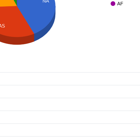
NA
AF
AS