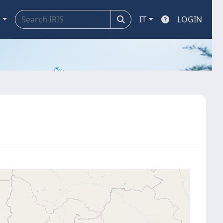
a
IT
LOGIN