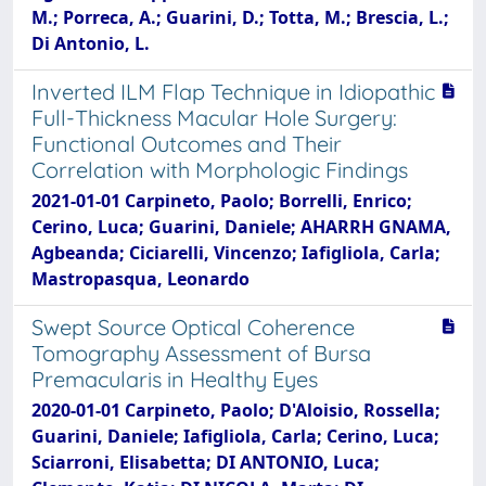
M.; Porreca, A.; Guarini, D.; Totta, M.; Brescia, L.;
Di Antonio, L.
Inverted ILM Flap Technique in Idiopathic
Full-Thickness Macular Hole Surgery:
Functional Outcomes and Their
Correlation with Morphologic Findings
2021-01-01 Carpineto, Paolo; Borrelli, Enrico;
Cerino, Luca; Guarini, Daniele; AHARRH GNAMA,
Agbeanda; Ciciarelli, Vincenzo; Iafigliola, Carla;
Mastropasqua, Leonardo
Swept Source Optical Coherence
Tomography Assessment of Bursa
Premacularis in Healthy Eyes
2020-01-01 Carpineto, Paolo; D'Aloisio, Rossella;
Guarini, Daniele; Iafigliola, Carla; Cerino, Luca;
Sciarroni, Elisabetta; DI ANTONIO, Luca;