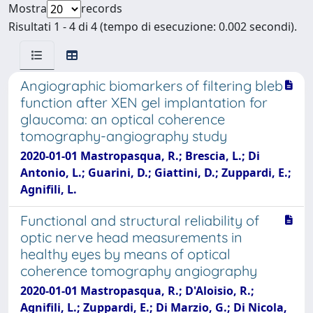
Mostra
records
Risultati 1 - 4 di 4 (tempo di esecuzione: 0.002 secondi).
Angiographic biomarkers of filtering bleb
function after XEN gel implantation for
glaucoma: an optical coherence
tomography-angiography study
2020-01-01 Mastropasqua, R.; Brescia, L.; Di
Antonio, L.; Guarini, D.; Giattini, D.; Zuppardi, E.;
Agnifili, L.
Functional and structural reliability of
optic nerve head measurements in
healthy eyes by means of optical
coherence tomography angiography
2020-01-01 Mastropasqua, R.; D'Aloisio, R.;
Agnifili, L.; Zuppardi, E.; Di Marzio, G.; Di Nicola,