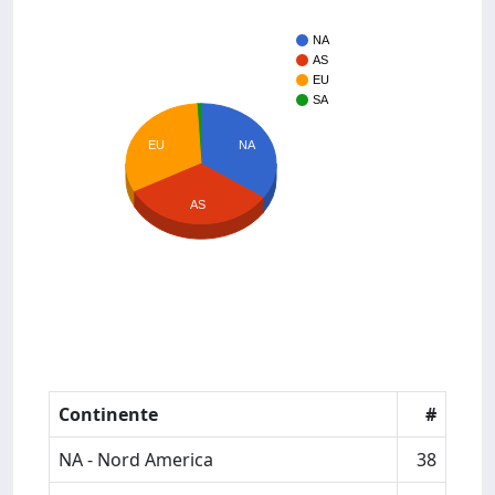
NA
AS
EU
SA
EU
NA
AS
Continente
#
NA - Nord America
38