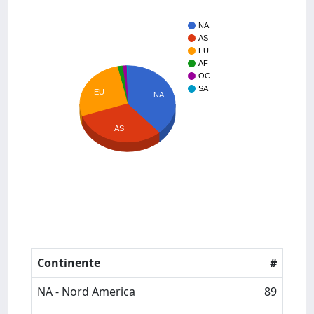
NA
AS
EU
AF
OC
SA
EU
NA
AS
Continente
#
NA - Nord America
89