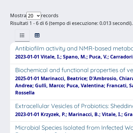
Mostra
records
Risultati 1 - 6 di 6 (tempo di esecuzione: 0.013 secondi).
Antibiofilm activity and NMR-based metabol
2023-01-01 Vitale, I.; Spano, M.; Puca, V.; Carradori
Biochemical and functional properties of ve
2025-01-01 Marinacci, Beatrice; D'Ambrosio, Chiara
Andrea; Gullì, Marco; Puca, Valentina; Francati
Rossella
Extracellular Vesicles of Probiotics: Sheddin
2023-01-01 Krzyzek, P.; Marinacci, B.; Vitale, I.; Gr
Microbial Species Isolated from Infected W