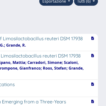
Esportazione
Tutti (6)
 Limosilactobacillus reuteri DSM 17938
 G.; Grande, R.
 Limosilactobacillus reuteri DSM 17938
 Spano, Mattia; Carradori, Simone; Scaloni,
Grompone, Gianfranco; Roos, Stefan; Grande,
ications
ta Emerging from a Three-Years