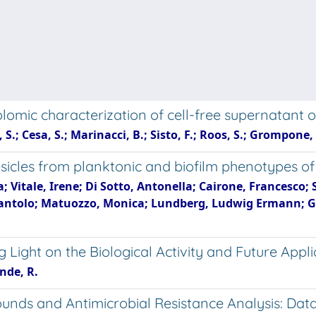
omic characterization of cell-free supernatant of
, S.; Cesa, S.; Marinacci, B.; Sisto, F.; Roos, S.; Grompone,
sicles from planktonic and biofilm phenotypes of
; Vitale, Irene; Di Sotto, Antonella; Cairone, Francesco;
, Santolo; Matuozzo, Monica; Lundberg, Ludwig Ermann; 
g Light on the Biological Activity and Future Appl
ande, R.
ounds and Antimicrobial Resistance Analysis: Da