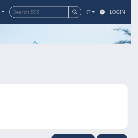
a
IT
LOGIN