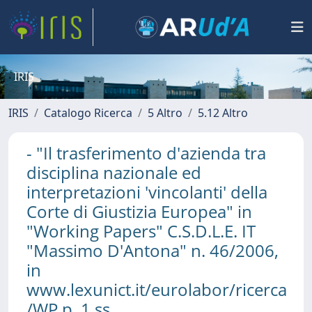
IRIS
IRIS
Catalogo Ricerca
5 Altro
5.12 Altro
- "Il trasferimento d'azienda tra
disciplina nazionale ed
interpretazioni 'vincolanti' della
Corte di Giustizia Europea" in
"Working Papers" C.S.D.L.E. IT
"Massimo D'Antona" n. 46/2006,
in
www.lexunict.it/eurolabor/ricerca
/WP p. 1 ss.