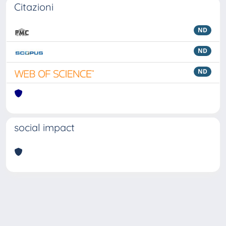
Citazioni
ND
ND
ND
social impact
Powered by
IRIS
-
about IRIS
-