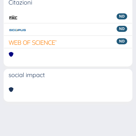
Citazioni
ND
ND
ND
social impact
Powered by
IRIS
-
about IRIS
-