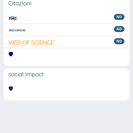
Citazioni
ND
ND
ND
social impact
Powered by
IRIS
-
about IRIS
-