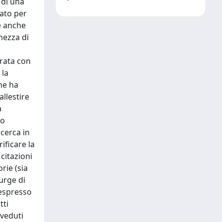
a di una
tato per
le anche
chezza di
urata con
 la
ne ha
allestire
a
io
icerca in
ificare la
citazioni
rie (sia
urge di
 espresso
tti
iveduti