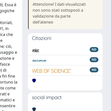
Attenzione! I dati visualizzati
). Essa è
non sono stati sottoposti a
agogiche
validazione da parte
dell'ateneo
oriali,
1, in
ica che
Citazioni
ne
e: ciò,
ND
essaggio e
azione e
ND
 fasce
) di
ND
 fin fine
portuno la
ente come
rati e
social impact
matici e
onsentire