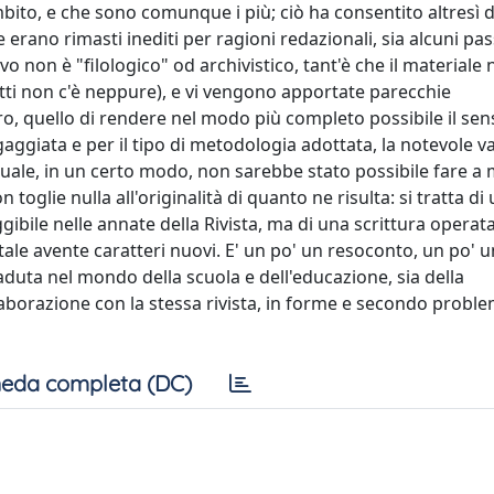
mbito, e che sono comunque i più; ciò ha consentito altresì d
e erano rimasti inediti per ragioni redazionali, sia alcuni pa
vo non è "filologico" od archivistico, tant'è che il materiale
atti non c'è neppure), e vi vengono apportate parecchie
ro, quello di rendere nel modo più completo possibile il sen
ingaggiata e per il tipo di metodologia adottata, la notevole v
 quale, in un certo modo, non sarebbe stato possibile fare a
toglie nulla all'originalità di quanto ne risulta: si tratta di
gibile nelle annate della Rivista, ma di una scrittura operata
ale avente caratteri nuovi. E' un po' un resoconto, un po' un
caduta nel mondo della scuola e dell'educazione, sia della
aborazione con la stessa rivista, in forme e secondo proble
eda completa (DC)