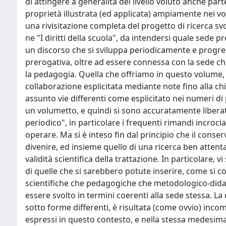
di attingere a generalità del livello voluto anche parte
proprietà illustrata (ed applicata) ampiamente nei vo
una rivisitazione completa del progetto di ricerca svo
ne "I diritti della scuola", da intendersi quale sede p
un discorso che si sviluppa periodicamente e progress
prerogativa, oltre ad essere connessa con la sede che
la pedagogia. Quella che offriamo in questo volume, d
collaborazione esplicitata mediante note fino alla ch
assunto vie differenti come esplicitato nei numeri di 
un volumetto, e quindi si sono accuratamente liberati i
periodico", in particolare i frequenti rimandi incrocia
operare. Ma si è inteso fin dal principio che il conser
divenire, ed insieme quello di una ricerca ben attenta
validità scientifica della trattazione. In particolare
di quelle che si sarebbero potute inserire, come si con
scientifiche che pedagogiche che metodologico-didatt
essere svolto in termini coerenti alla sede stessa. L
sotto forme differenti, è risultata (come ovvio) incom
espressi in questo contesto, e nella stessa medesima 