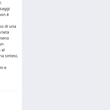
i
ssaggi
 non è
so di una
arietà
 meno
 un
 al
a sintesi,
mi e