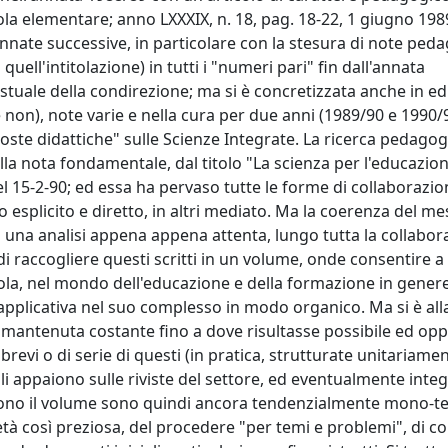
ola elementare; anno LXXXIX, n. 18, pag. 18-22, 1 giugno 1989
annate successive, in particolare con la stesura di note ped
ell'intitolazione) in tutti i "numeri pari" fin dall'annata
ale della condirezione; ma si è concretizzata anche in edit
e non), note varie e nella cura per due anni (1989/90 e 1990/9
te didattiche" sulle Scienze Integrate. La ricerca pedagog
la nota fondamentale, dal titolo "La scienza per l'educazio
l 15-2-90; ed essa ha pervaso tutte le forme di collaborazion
o esplicito e diretto, in altri mediato. Ma la coerenza del m
 una analisi appena appena attenta, lungo tutta la collabor
di raccogliere questi scritti in un volume, onde consentire a
cuola, nel mondo dell'educazione e della formazione in genere
pplicativa nel suo complesso in modo organico. Ma si è alla
i è mantenuta costante fino a dove risultasse possibile ed op
e brevi o di serie di questi (in pratica, strutturate unitariam
li appaiono sulle riviste del settore, ed eventualmente integ
ngono il volume sono quindi ancora tendenzialmente mono-te
tà così preziosa, del procedere "per temi e problemi", di c