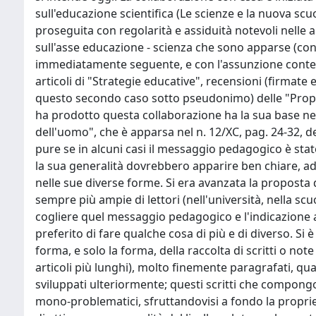
sull'educazione scientifica (Le scienze e la nuova scu
proseguita con regolarità e assiduità notevoli nelle 
sull'asse educazione - scienza che sono apparse (con qu
immediatamente seguente, e con l'assunzione contestu
articoli di "Strategie educative", recensioni (firmate 
questo secondo caso sotto pseudonimo) delle "Propos
ha prodotto questa collaborazione ha la sua base nel
dell'uomo", che è apparsa nel n. 12/XC, pag. 24-32, de
pure se in alcuni casi il messaggio pedagogico è stat
la sua generalità dovrebbero apparire ben chiare, ad
nelle sue diverse forme. Si era avanzata la proposta 
sempre più ampie di lettori (nell'università, nella s
cogliere quel messaggio pedagogico e l'indicazione a
preferito di fare qualche cosa di più e di diverso. S
forma, e solo la forma, della raccolta di scritti o not
articoli più lunghi), molto finemente paragrafati, qua
sviluppati ulteriormente; questi scritti che compo
mono-problematici, sfruttandovisi a fondo la proprie