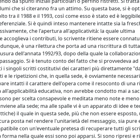
ndo da spunti iniziali particolari o perfino ristretti. Si tratt
lumi che si citeranno fra un attimo. Su questa base, si è op
lto tra il 1988 e il 1993, così come esso è stato ed è leggibi
referenziale. Si è quindi inteso mantenere intatte sia la fres
ivamente, che l'apertura all'applicatività: la quale ultima
 accoglieva i contributi, lo scrivente ritiene essere connat
unque, è una rilettura che porta ad una riscrittura di tutta
iusura dell'annata 1992/93, dopo della quale la collaborazio
passaggio. Si è tenuto conto del fatto che si provvedeva ad 
 singoli scritti costitutivi dei caratteri più direttamente "d
ti e le ripetizioni che, in quella sede, è ovviamente necessar
vare intatti il carattere dell'opera come il resoconto di una r
 all'applicabilità educativa, non avrebbe condotto mai a sacr
, vi sono per scelta consapevole e meditata meno note e meno 
viene alla sede; ma alle spalle vi è un apparato di idee e teo
iche) il quale in questa sede, più che non essere esposto, 
a cura posta nel rendere l'unitarietà del messaggio, sia pure
patibile con un'eventuale pretesa di recuperare tutti gli scri
forma nella quale essi sono poi apparsi. Si sono ripresi e r