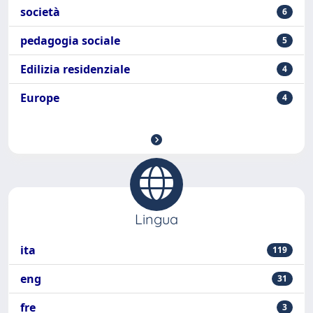
società
6
pedagogia sociale
5
Edilizia residenziale
4
Europe
4
Lingua
ita
119
eng
31
fre
3