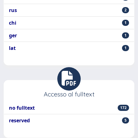
rus
2
chi
1
ger
1
lat
1
Accesso al fulltext
no fulltext
172
reserved
5