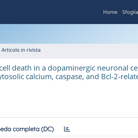
Home
Sfogli
 Articolo in rivista
ell death in a dopaminergic neuronal cell
tosolic calcium, caspase, and Bcl-2-relat
eda completa (DC)