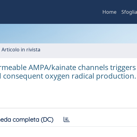
Home
Sfogli
 Articolo in rivista
rmeable AMPA/kainate channels triggers
d consequent oxygen radical production.
eda completa (DC)