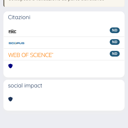
Citazioni
ND
ND
ND
social impact