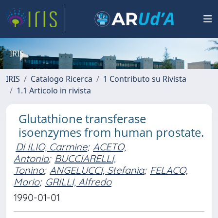
IRIS
IRIS
Catalogo Ricerca
1 Contributo su Rivista
1.1 Articolo in rivista
Glutathione transferase
isoenzymes from human prostate.
DI ILIO, Carmine
;
ACETO,
Antonio
;
BUCCIARELLI,
Tonino
;
ANGELUCCI, Stefania
;
FELACO,
Mario
;
GRILLI, Alfredo
1990-01-01