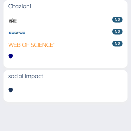
Citazioni
ND
ND
ND
social impact