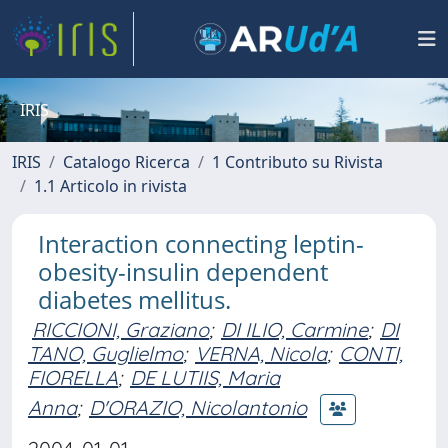
IRIS
IRIS
Catalogo Ricerca
1 Contributo su Rivista
1.1 Articolo in rivista
Interaction connecting leptin-
obesity-insulin dependent
diabetes mellitus.
RICCIONI, Graziano
;
DI ILIO, Carmine
;
DI
TANO, Guglielmo
;
VERNA, Nicola
;
CONTI,
FIORELLA
;
DE LUTIIS, Maria
Anna
;
D'ORAZIO, Nicolantonio