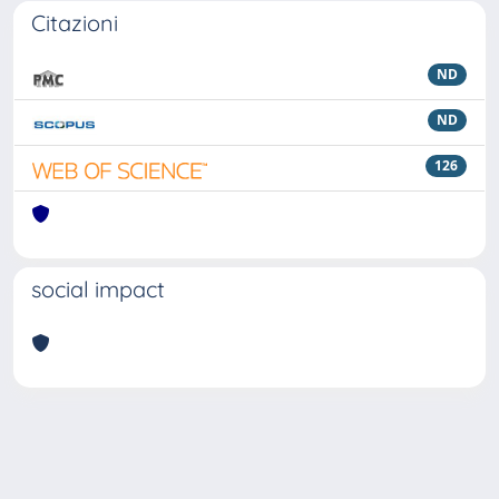
Citazioni
ND
ND
126
social impact