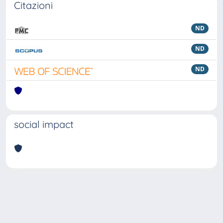
Citazioni
ND
ND
ND
social impact
Powered by
IRIS
-
about IRIS
-