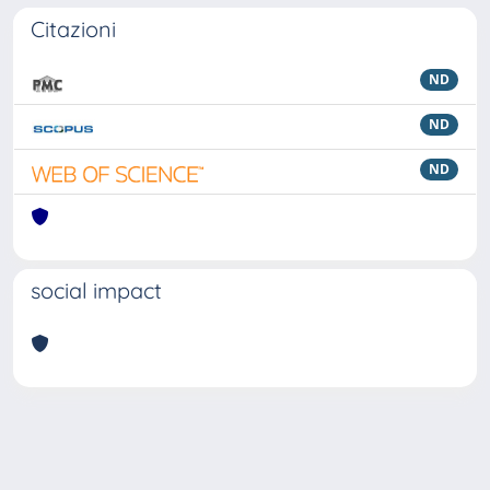
Citazioni
ND
ND
ND
social impact