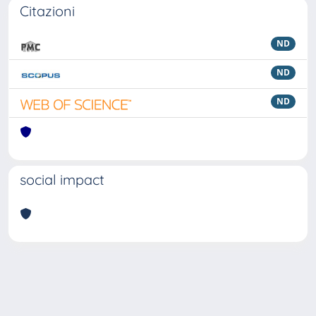
Citazioni
ND
ND
ND
social impact
Powered by
IRIS
-
about IRIS
-