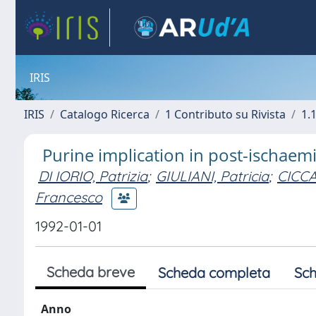
IRIS
IRIS
Catalogo Ricerca
1 Contributo su Rivista
1.1
Purine implication in post-ischaemic
DI IORIO, Patrizia
;
GIULIANI, Patricia
;
CICCA
Francesco
1992-01-01
Scheda breve
Scheda completa
Sch
Anno