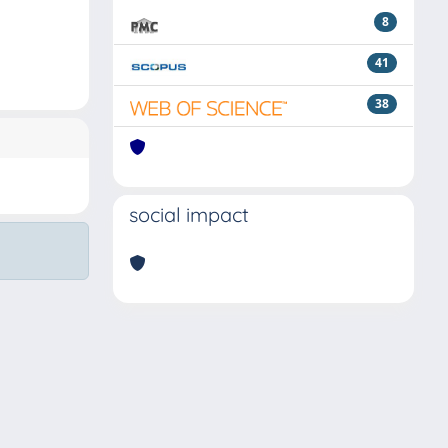
8
41
38
social impact