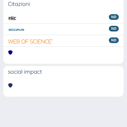
Citazioni
ND
ND
ND
social impact
Powered by
IRIS
-
about IRIS
-