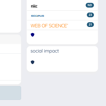
ND
23
21
social impact