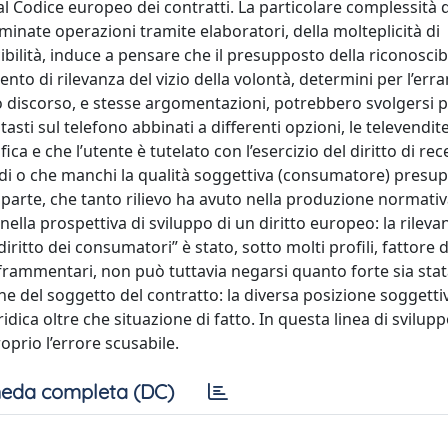
l Codice europeo dei contratti. La particolare complessità 
nate operazioni tramite elaboratori, della molteplicità di
ibilità, induce a pensare che il presupposto della riconoscibi
to di rilevanza del vizio della volontà, determini per l’err
 discorso, e stesse argomentazioni, potrebbero svolgersi p
tasti sul telefono abbinati a differenti opzioni, le televendite
ica e che l’utente è tutelato con l’esercizio del diritto di re
ardi o che manchi la qualità soggettiva (consumatore) presu
la parte, che tanto rilievo ha avuto nella produzione normati
nella prospettiva di sviluppo di un diritto europeo: la rilev
“diritto dei consumatori” è stato, sotto molti profili, fattore d
e frammentari, non può tuttavia negarsi quanto forte sia stat
ne del soggetto del contratto: la diversa posizione soggetti
idica oltre che situazione di fatto. In questa linea di svilup
oprio l’errore scusabile.
eda completa (DC)