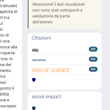
Attenzione! I dati visualizzati
trattuale).
non sono stati sottoposti a
plicità di
validazione da parte
i tra
dell'ateneo
ul
si
to di
Citazioni
di una
nosce alla
ND
troparte.
rore, in
ND
one del
ND
damento
ltre
iasi
posto il
ilità
social impact
one e
to europeo