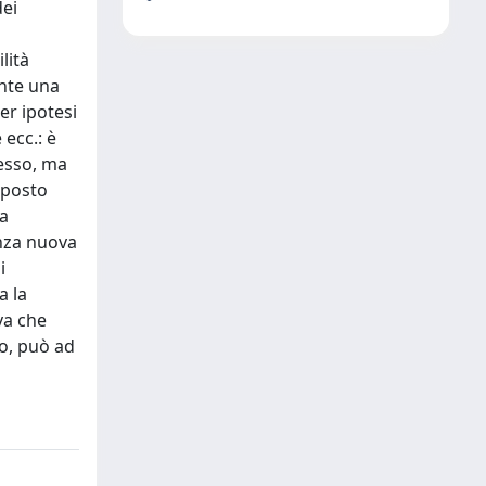
dei
lità
ante una
er ipotesi
 ecc.: è
cesso, ma
pposto
va
anza nuova
i
a la
va che
po, può ad