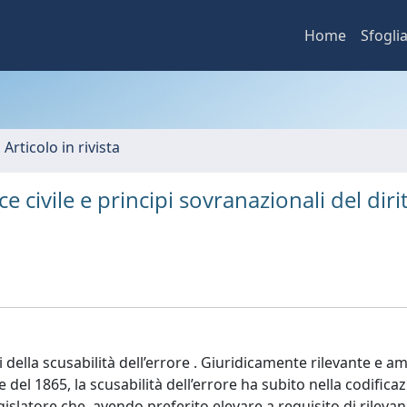
Home
Sfogli
 Articolo in rivista
ce civile e principi sovranazionali del diri
 della scusabilità dell’errore . Giuridicamente rilevante e 
e del 1865, la scusabilità dell’errore ha subito nella codifica
islatore che, avendo preferito elevare a requisito di rileva