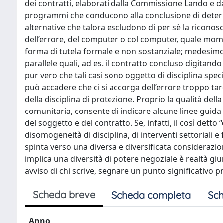
dei contratti, elaborati dalla Commissione Lando e da
programmi che conducono alla conclusione di determi
alternative che talora escludono di per sè la riconosc
dell’errore, del computer o col computer, quale momen
forma di tutela formale e non sostanziale; medesimo
parallele quali, ad es. il contratto concluso digitando 
pur vero che tali casi sono oggetto di disciplina specif
può accadere che ci si accorga dell’errore troppo t
della disciplina di protezione. Proprio la qualità del
comunitaria, consente di indicare alcune linee guida 
del soggetto e del contratto. Se, infatti, il così detto 
disomogeneità di disciplina, di interventi settoriali 
spinta verso una diversa e diversificata considerazio
implica una diversità di potere negoziale è realtà giur
avviso di chi scrive, segnare un punto significativo pr
Scheda breve
Scheda completa
Sch
Anno