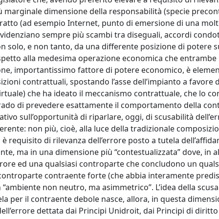
 più marginale dimensione della responsabilità (specie precon
tratto (ad esempio Internet, punto di emersione di una molte
videnziano sempre più scambi tra diseguali, accordi condott
n solo, e non tanto, da una differente posizione di potere s
ispetto alla medesima operazione economica che entrambe 
ione, importantissimo fattore di potere economico, è elemen
osizioni contrattuali, spostando l’asse dell’impianto a favore 
virtuale) che ha ideato il meccanismo contrattuale, che lo co
 grado di prevedere esattamente il comportamento della con
ivo sull’opportunità di riparlare, oggi, di scusabilità dell’er
ferente: non più, cioè, alla luce della tradizionale composizi
à è requisito di rilevanza dell’errore posto a tutela dell’affi
rante, ma in una dimensione più “contestualizzata” dove, in a
errore ed una qualsiasi controparte che concludono un quals
ontroparte contraente forte (che abbia interamente predis
 “ambiente non neutro, ma asimmetrico”. L’idea della scusab
a per il contraente debole nasce, allora, in questa dimensi
ll’errore dettata dai Principi Unidroit, dai Principi di dirit