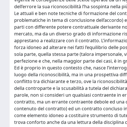
dell’errore la sua riconoscibilità l’ha sospinta nella
Le attuali e ben note tecniche di formazione del con
problematiche in tema di conclusione dell’accordo) e
parti con differente potere contrattuale derivante no
mercato, ma da un diverso grado di informazione r
apprestano a realizzare con il contratto. L’informaz
forza idoneo ad alterare nei fatti l’equilibrio delle p
sola parte, quella stessa parte (talora impersonale, 
perfezione e che, nella maggior parte dei casi, è in
Ed è proprio in questo contesto che, nasce l’interrogat
luogo della riconoscibilità, ma in una prospettiva dif
conflitto tra dichiarante e terzo, ove la riconoscibilit
della controparte e la scusabilità a tutela del dichia
parole, non si consideri un qualsiasi contraente in 
contratto, ma un errante contraente debole ed una c
contenuto del contratto) ed un contratto concluso in
come elemento idoneo a costituire strumento di tutel
trova conforto anche da una lettura della disciplina de