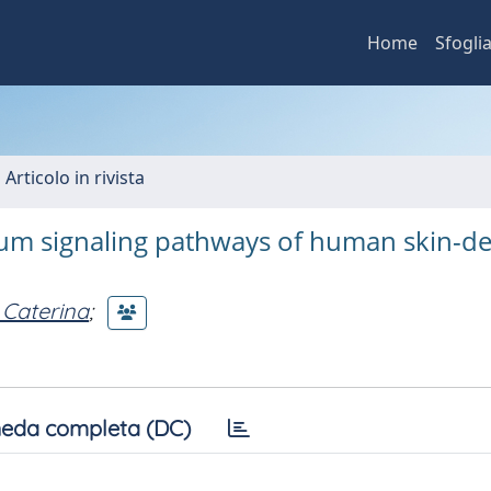
Home
Sfogli
 Articolo in rivista
cium signaling pathways of human skin-d
Caterina
;
eda completa (DC)