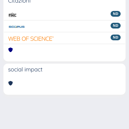
Citazioni
ND
ND
ND
social impact
Powered by
IRIS
-
about IRIS
-