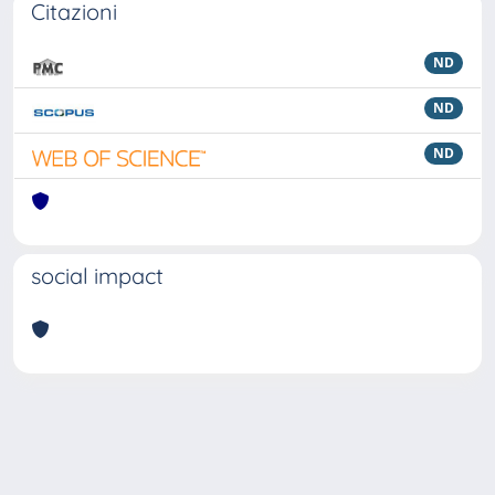
Citazioni
ND
ND
ND
social impact
Powered by
IRIS
-
about IRIS
-