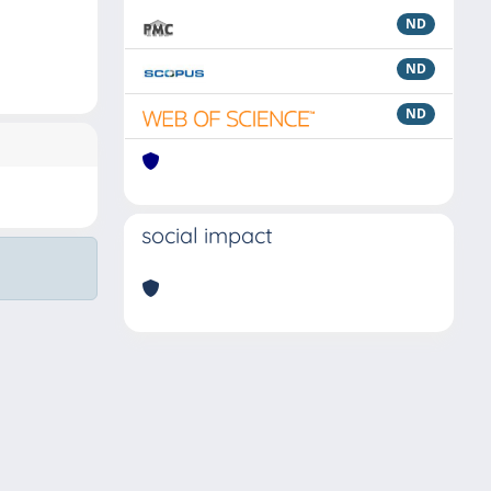
ND
ND
ND
social impact