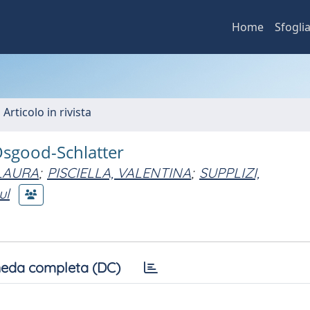
Home
Sfogli
 Articolo in rivista
Osgood-Schlatter
 LAURA
;
PISCIELLA, VALENTINA
;
SUPPLIZI,
ul
eda completa (DC)