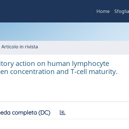
Home
Sfogli
 Articolo in rivista
bitory action on human lymphocyte
n concentration and T-cell maturity.
eda completa (DC)