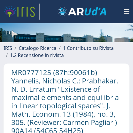
IRIS
IRIS
Catalogo Ricerca
1 Contributo su Rivista
1.2 Recensione in rivista
MR0777125 (87h:90061b)
Yannelis, Nicholas C.; Prabhakar,
N. D. Erratum "Existence of
maximal elements and equilibria
in linear topological spaces". J.
Math. Econom. 13 (1984), no. 3,
305. (Reviewer: Carmen Pagliari)
90A14 (54C65 54H25)