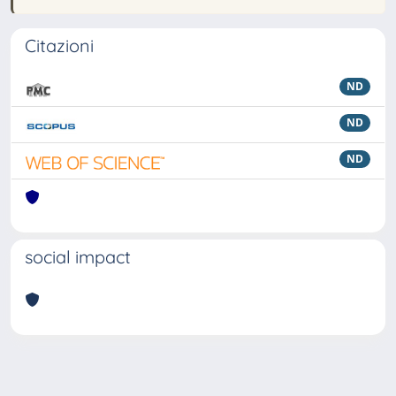
Citazioni
ND
ND
ND
social impact