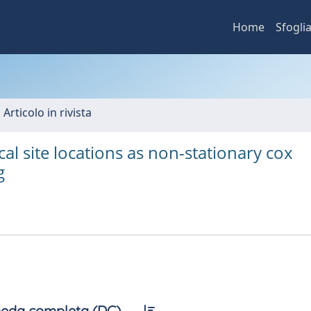
Home
Sfogli
 Articolo in rivista
cal site locations as non-stationary cox
g
eda completa (DC)