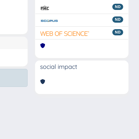
ND
ND
ND
social impact