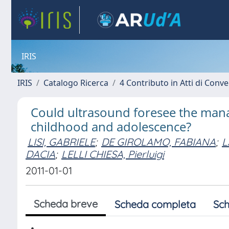
IRIS
IRIS
Catalogo Ricerca
4 Contributo in Atti di Con
Could ultrasound foresee the mana
childhood and adolescence?
LISI, GABRIELE
;
DE GIROLAMO, FABIANA
;
L
DACIA
;
LELLI CHIESA, Pierluigi
2011-01-01
Scheda breve
Scheda completa
Sch