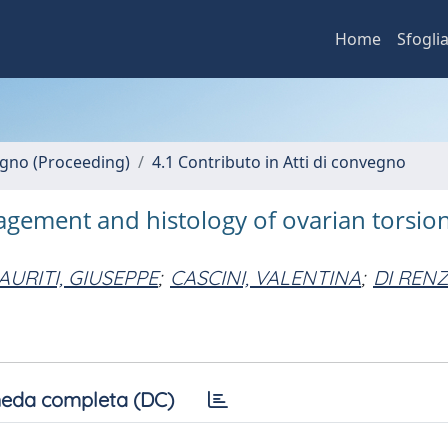
Home
Sfogli
vegno (Proceeding)
4.1 Contributo in Atti di convegno
gement and histology of ovarian torsion
AURITI, GIUSEPPE
;
CASCINI, VALENTINA
;
DI RENZ
eda completa (DC)