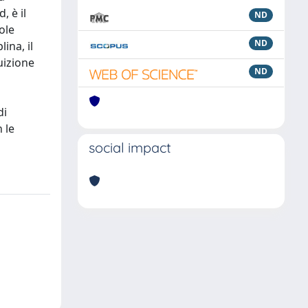
, è il
ND
ole
ND
ina, il
uizione
ND
di
 le
social impact