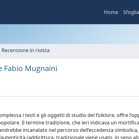
Home
Sfogli
2 Recensione in rivista
e e Fabio Mugnaini
plessa i testi e gli oggetti di studio del folklore, offre l’o
popolare. Il termine tradizione, che ieri indicava un mortific
andrebbe incanalato nel percorso dell’eccedenza simbolica,
’autenticità (addirittura, tradizionale viene usato, in seno all