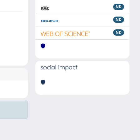
ND
ND
ND
social impact