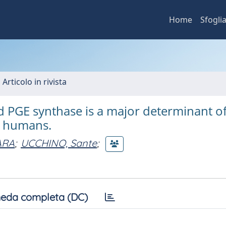
Home
Sfogli
 Articolo in rivista
 PGE synthase is a major determinant o
in humans.
ARA
;
UCCHINO, Sante
;
eda completa (DC)