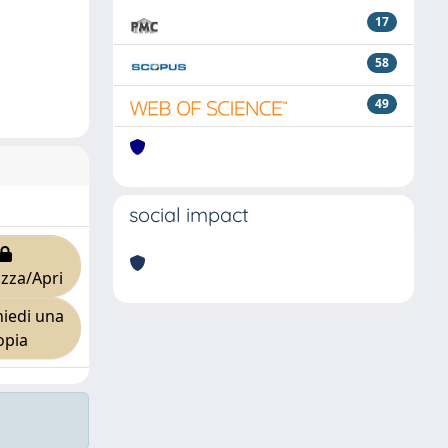
17
58
49
social impact
izza/Apri
iedi una
opia