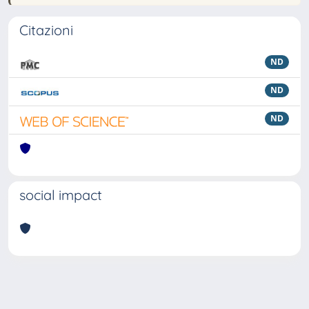
Citazioni
ND
ND
ND
social impact