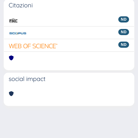
Citazioni
ND
ND
ND
social impact
Powered by
IRIS
-
about IRIS
-